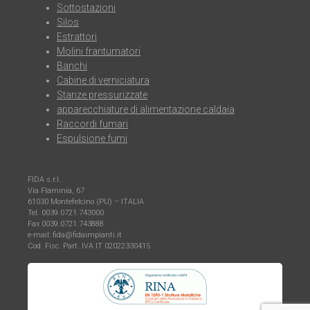
Sottostazioni
Silos
Estrattori
Molini frantumatori
Banchi
Cabine di verniciatura
Stanze pressurizzate
apparecchiature di alimentazione caldaia
Raccordi fumari
Espulsione fumi
FIDA s.r.l.
Via Flaminia, 67
61030 Montefelcino (PU) – ITALIA
Tel. 0039.0721.743000
Fax 0039.0721.743888
e-mail: fida@fidaimpianti.it
Cod. Fisc. Part. IVA IT 02022330415