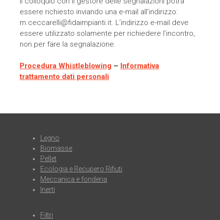
Il colloquio con il gestore delle segnalazioni potrà
essere richiesto inviando una e-mail all’indirizzo:
m.ceccarelli@fidaimpianti.it. L’indirizzo e-mail deve
essere utilizzato solamente per richiedere l’incontro,
non per fare la segnalazione.
Procedura Whistleblowing
–
Informativa
trattamento dati personali
Legno
Biomasse
Pellet
Ecologia e Recupero Rifiuti
Meccanica e fonderia
Inerti
Filtri