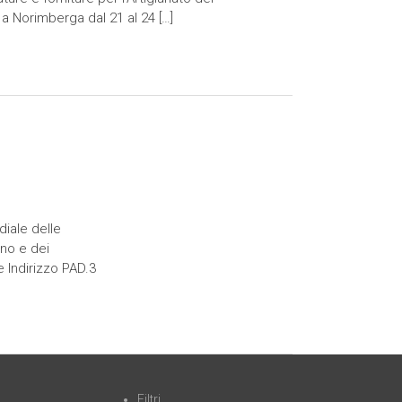
 a Norimberga dal 21 al 24 […]
iale delle
gno e dei
e Indirizzo PAD.3
Filtri