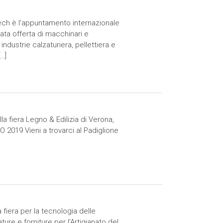
ch è l’appuntamento internazionale
cata offerta di macchinari e
industrie calzaturiera, pellettiera e
[…]
a fiera Legno & Edilizia di Verona,
O 2019 Vieni a trovarci al Padiglione
fiera per la tecnologia delle
ure e forniture per l’Artigianato del