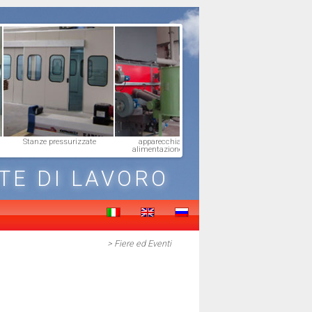
Stanze pressurizzate
apparecchiature di
Raccordi fumari
alimentazione caldaia
TE DI LAVORO
>
Fiere ed Eventi