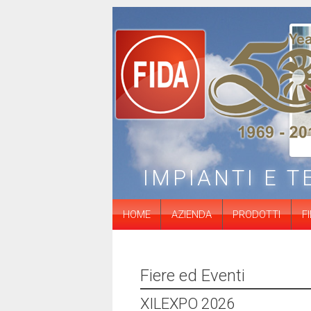
ttostazioni
Silos
Estrattori
IMPIANTI E 
HOME
AZIENDA
PRODOTTI
F
Fiere ed Eventi
XILEXPO 2026