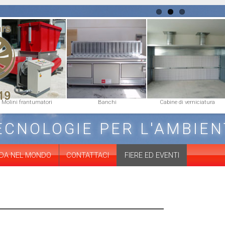
Molini frantumatori
Banchi
Cabine di verniciatura
TECNOLOGIE PER L'AMBIEN
IDA NEL MONDO
CONTATTACI
FIERE ED EVENTI