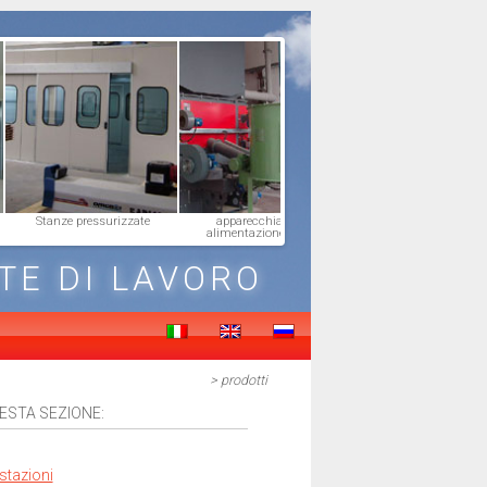
Stanze pressurizzate
apparecchiature di
Raccordi fumari
alimentazione caldaia
TE DI LAVORO
> prodotti
UESTA SEZIONE:
stazioni