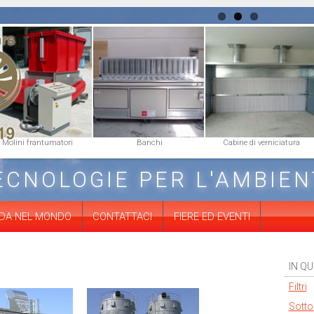
Molini frantumatori
Banchi
Cabine di verniciatura
TECNOLOGIE PER L'AMBIEN
IDA NEL MONDO
CONTATTACI
FIERE ED EVENTI
IN Q
Filtri
Sotto