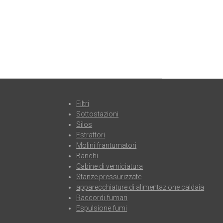
Filtri
Sottostazioni
Silos
Estrattori
Molini frantumatori
Banchi
Cabine di verniciatura
Stanze pressurizzate
apparecchiature di alimentazione caldaia
Raccordi fumari
Espulsione fumi