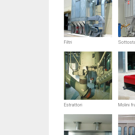
Filtri
Sottosta
Estrattori
Molini f