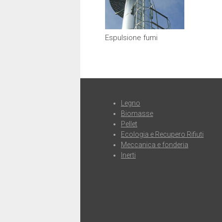
Espulsione fumi
Legno
Biomasse
Pellet
Ecologia e Recupero Rifiuti
Meccanica e fonderia
Inerti