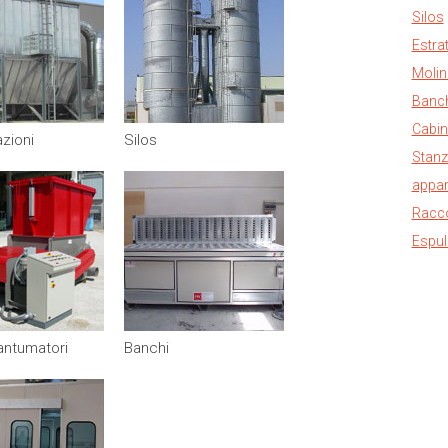
Silos
Estrat
Molin
Banc
Cabin
zioni
Silos
Stanz
appar
Racco
Espul
rantumatori
Banchi