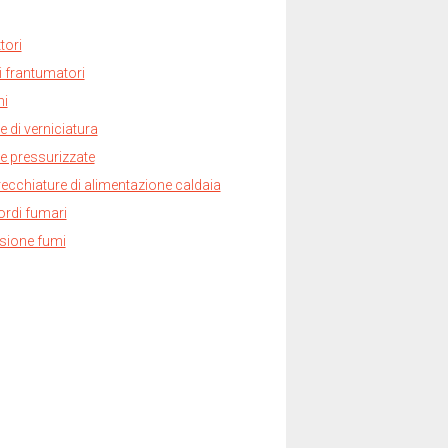
tori
i frantumatori
hi
e di verniciatura
e pressurizzate
ecchiature di alimentazione caldaia
rdi fumari
sione fumi