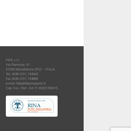
FIDA s.r.l.
Via Flaminia, 67
61030 Montefelcino (PU) – ITALIA
Tel. 0039.0721.743000
Fax 0039.0721.743888
e-mail: fida@fidaimpianti.it
Cod. Fisc. Part. IVA IT 02022330415